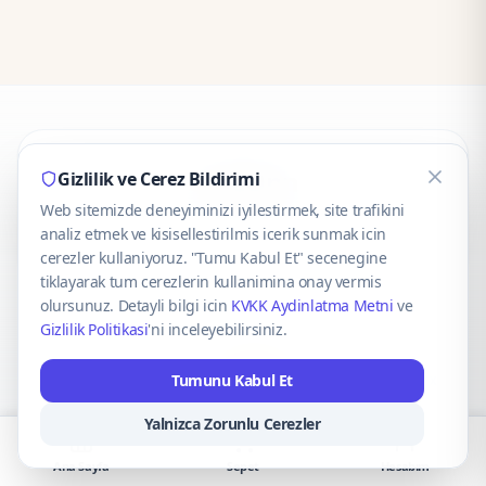
CaseOnn
Gizlilik ve Cerez Bildirimi
Web sitemizde deneyiminizi iyilestirmek, site trafikini
© 2025 CaseOnn. Tüm hakları saklıdır.
analiz etmek ve kisisellestirilmis icerik sunmak icin
cerezler kullaniyoruz. "Tumu Kabul Et" secenegine
tiklayarak tum cerezlerin kullanimina onay vermis
olursunuz. Detayli bilgi icin
KVKK Aydinlatma Metni
ve
Gizlilik Politikasi
'ni inceleyebilirsiniz.
Güvenli ödeme altyapısı
iyzico
tarafından sağlanmaktadır.
Tumunu Kabul Et
iyzico ile Öde
Troy
VISA
Mastercard
AMEX
Yalnizca Zorunlu Cerezler
Ana Sayfa
Sepet
Hesabım