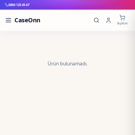
0850 123 45 67
CaseOnn
Sepetim
Ürün bulunamadı.