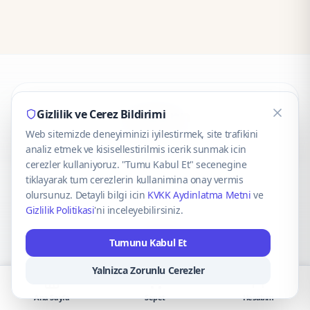
CaseOnn
Gizlilik ve Cerez Bildirimi
Web sitemizde deneyiminizi iyilestirmek, site trafikini
© 2025 CaseOnn. Tüm hakları saklıdır.
analiz etmek ve kisisellestirilmis icerik sunmak icin
cerezler kullaniyoruz. "Tumu Kabul Et" secenegine
tiklayarak tum cerezlerin kullanimina onay vermis
olursunuz. Detayli bilgi icin
KVKK Aydinlatma Metni
ve
Gizlilik Politikasi
'ni inceleyebilirsiniz.
Güvenli ödeme altyapısı
iyzico
tarafından sağlanmaktadır.
Tumunu Kabul Et
iyzico ile Öde
Troy
VISA
Mastercard
AMEX
Yalnizca Zorunlu Cerezler
Ana Sayfa
Sepet
Hesabım