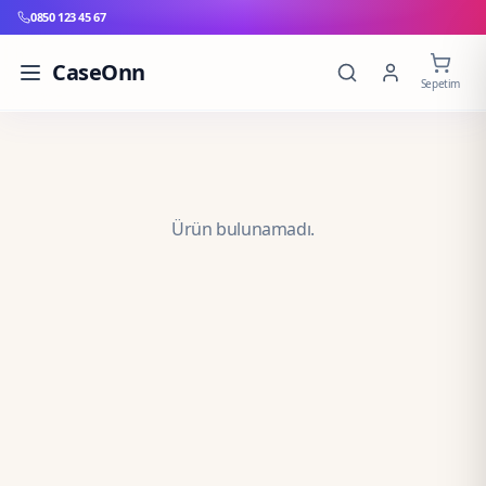
0850 123 45 67
CaseOnn
Sepetim
Ürün bulunamadı.