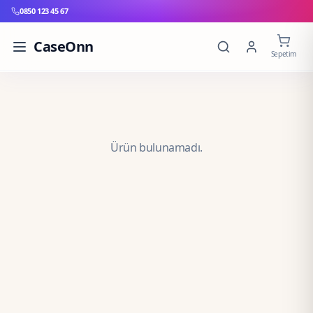
0850 123 45 67
CaseOnn
Sepetim
Ürün bulunamadı.