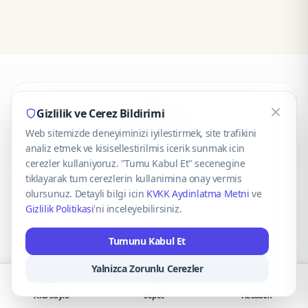
CaseOnn
Gizlilik ve Cerez Bildirimi
Web sitemizde deneyiminizi iyilestirmek, site trafikini
© 2025 CaseOnn. Tüm hakları saklıdır.
analiz etmek ve kisisellestirilmis icerik sunmak icin
cerezler kullaniyoruz. "Tumu Kabul Et" secenegine
tiklayarak tum cerezlerin kullanimina onay vermis
olursunuz. Detayli bilgi icin
KVKK Aydinlatma Metni
ve
Gizlilik Politikasi
'ni inceleyebilirsiniz.
Güvenli ödeme altyapısı
iyzico
tarafından sağlanmaktadır.
Tumunu Kabul Et
iyzico ile Öde
Troy
VISA
Mastercard
AMEX
Yalnizca Zorunlu Cerezler
Ana Sayfa
Sepet
Hesabım