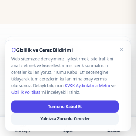
CaseOnn
Gizlilik ve Cerez Bildirimi
Web sitemizde deneyiminizi iyilestirmek, site trafikini
© 2025 CaseOnn. Tüm hakları saklıdır.
analiz etmek ve kisisellestirilmis icerik sunmak icin
cerezler kullaniyoruz. "Tumu Kabul Et" secenegine
tiklayarak tum cerezlerin kullanimina onay vermis
olursunuz. Detayli bilgi icin
KVKK Aydinlatma Metni
ve
Gizlilik Politikasi
'ni inceleyebilirsiniz.
Güvenli ödeme altyapısı
iyzico
tarafından sağlanmaktadır.
Tumunu Kabul Et
iyzico ile Öde
Troy
VISA
Mastercard
AMEX
Yalnizca Zorunlu Cerezler
Ana Sayfa
Sepet
Hesabım