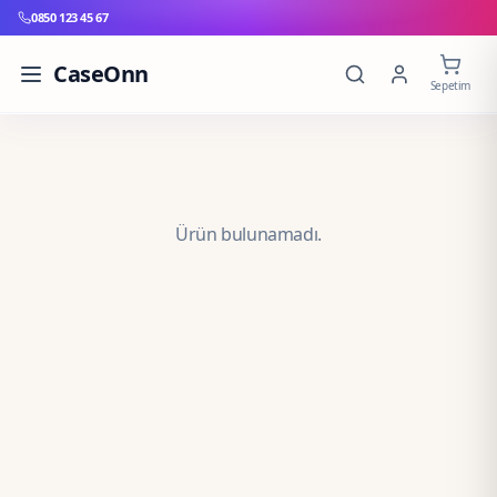
0850 123 45 67
CaseOnn
Sepetim
Ürün bulunamadı.