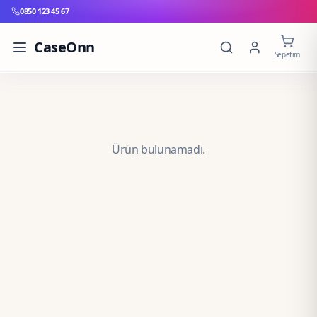
0850 123 45 67
CaseOnn
Sepetim
Ürün bulunamadı.