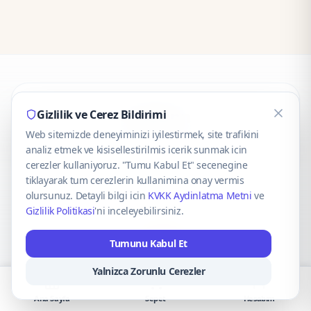
CaseOnn
Gizlilik ve Cerez Bildirimi
Web sitemizde deneyiminizi iyilestirmek, site trafikini
© 2025 CaseOnn. Tüm hakları saklıdır.
analiz etmek ve kisisellestirilmis icerik sunmak icin
cerezler kullaniyoruz. "Tumu Kabul Et" secenegine
tiklayarak tum cerezlerin kullanimina onay vermis
olursunuz. Detayli bilgi icin
KVKK Aydinlatma Metni
ve
Gizlilik Politikasi
'ni inceleyebilirsiniz.
Güvenli ödeme altyapısı
iyzico
tarafından sağlanmaktadır.
Tumunu Kabul Et
iyzico ile Öde
Troy
VISA
Mastercard
AMEX
Yalnizca Zorunlu Cerezler
Ana Sayfa
Sepet
Hesabım