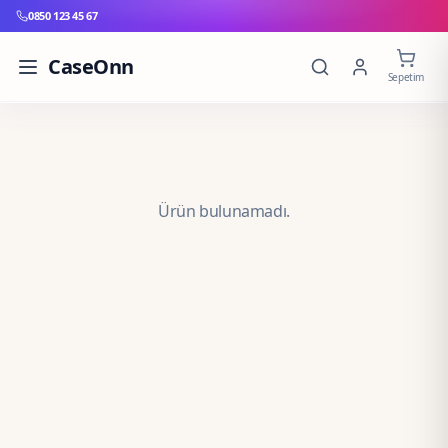
0850 123 45 67
CaseOnn
Sepetim
Ürün bulunamadı.