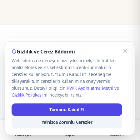
CaseOnn
Gizlilik ve Cerez Bildirimi
Web sitemizde deneyiminizi iyilestirmek, site trafikini
© 2025 CaseOnn. Tüm hakları saklıdır.
analiz etmek ve kisisellestirilmis icerik sunmak icin
cerezler kullaniyoruz. "Tumu Kabul Et" secenegine
tiklayarak tum cerezlerin kullanimina onay vermis
olursunuz. Detayli bilgi icin
KVKK Aydinlatma Metni
ve
Gizlilik Politikasi
'ni inceleyebilirsiniz.
Güvenli ödeme altyapısı
iyzico
tarafından sağlanmaktadır.
Tumunu Kabul Et
iyzico ile Öde
Troy
VISA
Mastercard
AMEX
Yalnizca Zorunlu Cerezler
Ana Sayfa
Sepet
Hesabım