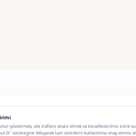
dirimi
zi iyilestirmek, site trafikini analiz etmek ve kisisellestirilmis icerik s
ul Et" secenegine tiklayarak tum cerezlerin kullanimina onay vermis olu