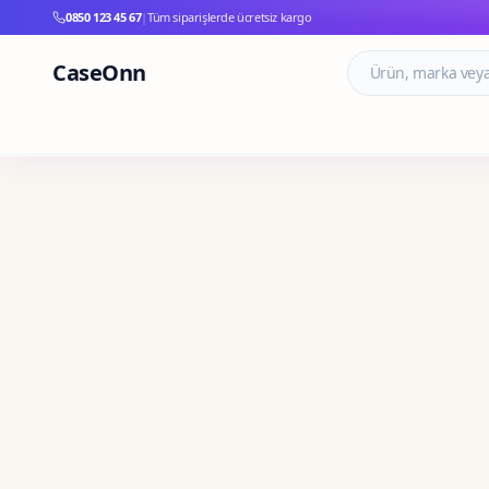
0850 123 45 67
|
Tüm siparişlerde ücretsiz kargo
CaseOnn