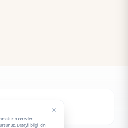
unmak icin cerezler
rsunuz. Detayli bilgi icin