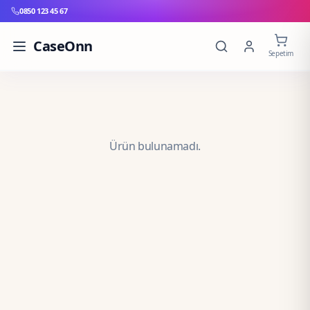
0850 123 45 67
CaseOnn
Sepetim
Ürün bulunamadı.