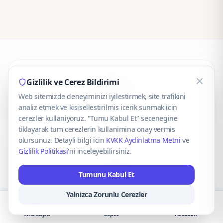
CaseOnn
Gizlilik ve Cerez Bildirimi
Web sitemizde deneyiminizi iyilestirmek, site trafikini
© 2025 CaseOnn. Tüm hakları saklıdır.
analiz etmek ve kisisellestirilmis icerik sunmak icin
cerezler kullaniyoruz. "Tumu Kabul Et" secenegine
tiklayarak tum cerezlerin kullanimina onay vermis
olursunuz. Detayli bilgi icin
KVKK Aydinlatma Metni
ve
Gizlilik Politikasi
'ni inceleyebilirsiniz.
Güvenli ödeme altyapısı
iyzico
tarafından sağlanmaktadır.
Tumunu Kabul Et
iyzico ile Öde
Troy
VISA
Mastercard
AMEX
Yalnizca Zorunlu Cerezler
Ana Sayfa
Sepet
Hesabım