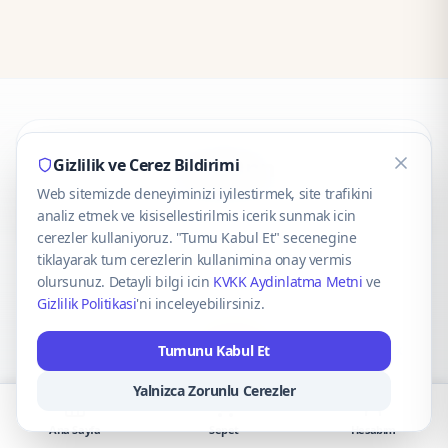
CaseOnn
Gizlilik ve Cerez Bildirimi
Web sitemizde deneyiminizi iyilestirmek, site trafikini
© 2025 CaseOnn. Tüm hakları saklıdır.
analiz etmek ve kisisellestirilmis icerik sunmak icin
cerezler kullaniyoruz. "Tumu Kabul Et" secenegine
tiklayarak tum cerezlerin kullanimina onay vermis
olursunuz. Detayli bilgi icin
KVKK Aydinlatma Metni
ve
Gizlilik Politikasi
'ni inceleyebilirsiniz.
Güvenli ödeme altyapısı
iyzico
tarafından sağlanmaktadır.
Tumunu Kabul Et
iyzico ile Öde
Troy
VISA
Mastercard
AMEX
Yalnizca Zorunlu Cerezler
Ana Sayfa
Sepet
Hesabım