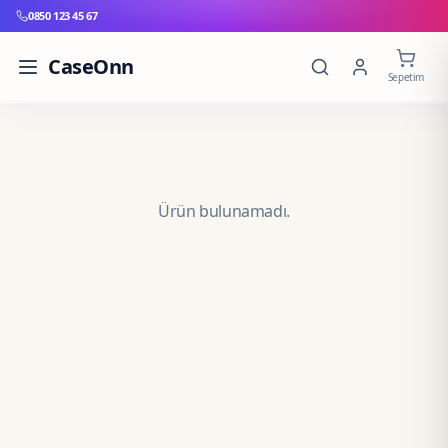
0850 123 45 67
CaseOnn
Sepetim
Ürün bulunamadı.