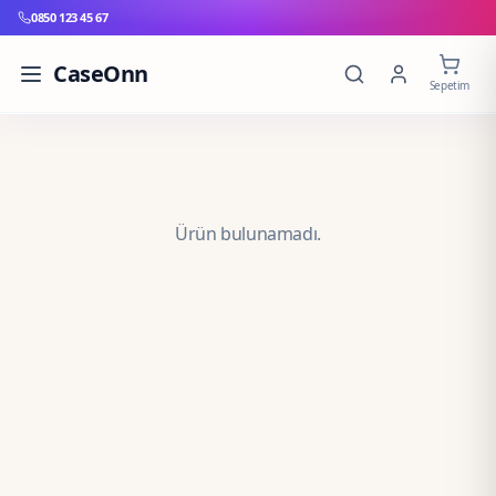
0850 123 45 67
CaseOnn
Sepetim
Ürün bulunamadı.