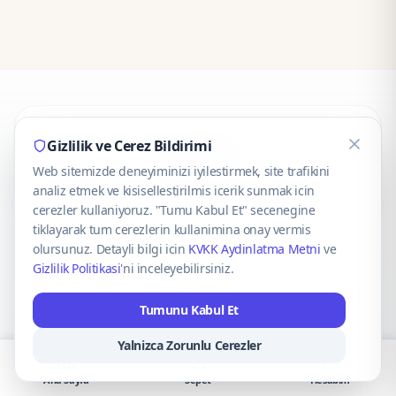
CaseOnn
Gizlilik ve Cerez Bildirimi
Web sitemizde deneyiminizi iyilestirmek, site trafikini
© 2025 CaseOnn. Tüm hakları saklıdır.
analiz etmek ve kisisellestirilmis icerik sunmak icin
cerezler kullaniyoruz. "Tumu Kabul Et" secenegine
tiklayarak tum cerezlerin kullanimina onay vermis
olursunuz. Detayli bilgi icin
KVKK Aydinlatma Metni
ve
Gizlilik Politikasi
'ni inceleyebilirsiniz.
Güvenli ödeme altyapısı
iyzico
tarafından sağlanmaktadır.
Tumunu Kabul Et
iyzico ile Öde
Troy
VISA
Mastercard
AMEX
Yalnizca Zorunlu Cerezler
Ana Sayfa
Sepet
Hesabım