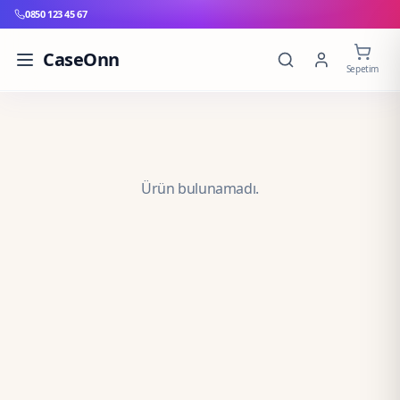
0850 123 45 67
CaseOnn
Sepetim
Ürün bulunamadı.