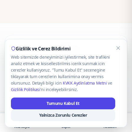
CaseOnn
Gizlilik ve Cerez Bildirimi
Web sitemizde deneyiminizi iyilestirmek, site trafikini
© 2025 CaseOnn. Tüm hakları saklıdır.
analiz etmek ve kisisellestirilmis icerik sunmak icin
cerezler kullaniyoruz. "Tumu Kabul Et" secenegine
tiklayarak tum cerezlerin kullanimina onay vermis
olursunuz. Detayli bilgi icin
KVKK Aydinlatma Metni
ve
Gizlilik Politikasi
'ni inceleyebilirsiniz.
Güvenli ödeme altyapısı
iyzico
tarafından sağlanmaktadır.
Tumunu Kabul Et
iyzico ile Öde
Troy
VISA
Mastercard
AMEX
Yalnizca Zorunlu Cerezler
Ana Sayfa
Sepet
Hesabım