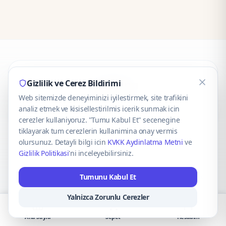
CaseOnn
Gizlilik ve Cerez Bildirimi
Web sitemizde deneyiminizi iyilestirmek, site trafikini
© 2025 CaseOnn. Tüm hakları saklıdır.
analiz etmek ve kisisellestirilmis icerik sunmak icin
cerezler kullaniyoruz. "Tumu Kabul Et" secenegine
tiklayarak tum cerezlerin kullanimina onay vermis
olursunuz. Detayli bilgi icin
KVKK Aydinlatma Metni
ve
Gizlilik Politikasi
'ni inceleyebilirsiniz.
Güvenli ödeme altyapısı
iyzico
tarafından sağlanmaktadır.
Tumunu Kabul Et
iyzico ile Öde
Troy
VISA
Mastercard
AMEX
Yalnizca Zorunlu Cerezler
Ana Sayfa
Sepet
Hesabım