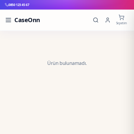
0850 123 45 67
CaseOnn
Sepetim
Ürün bulunamadı.