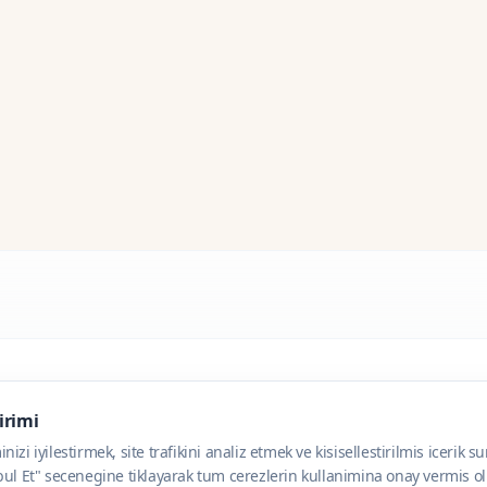
dirimi
zi iyilestirmek, site trafikini analiz etmek ve kisisellestirilmis icerik s
ul Et" secenegine tiklayarak tum cerezlerin kullanimina onay vermis olu