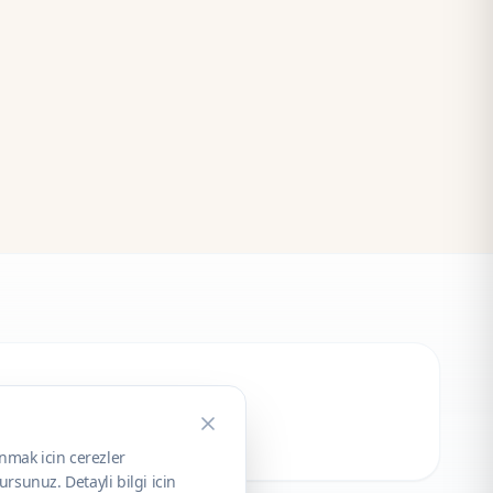
unmak icin cerezler
rsunuz. Detayli bilgi icin