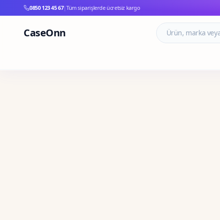
0850 123 45 67
|
Tüm siparişlerde ücretsiz kargo
CaseOnn