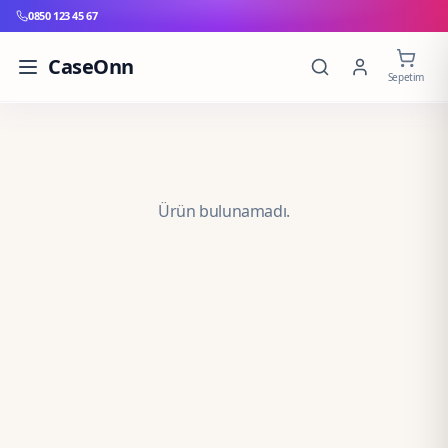
0850 123 45 67
CaseOnn
Sepetim
Ürün bulunamadı.