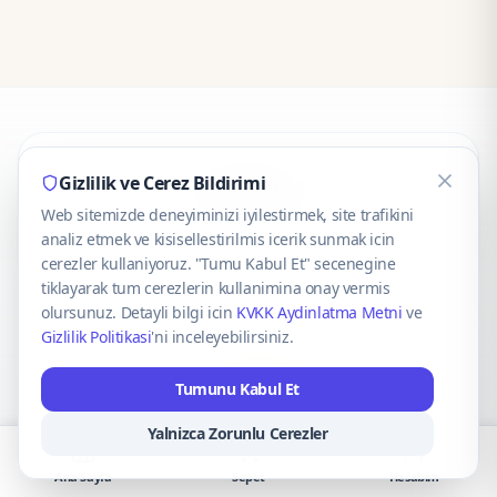
CaseOnn
Gizlilik ve Cerez Bildirimi
Web sitemizde deneyiminizi iyilestirmek, site trafikini
© 2025 CaseOnn. Tüm hakları saklıdır.
analiz etmek ve kisisellestirilmis icerik sunmak icin
cerezler kullaniyoruz. "Tumu Kabul Et" secenegine
tiklayarak tum cerezlerin kullanimina onay vermis
olursunuz. Detayli bilgi icin
KVKK Aydinlatma Metni
ve
Gizlilik Politikasi
'ni inceleyebilirsiniz.
Güvenli ödeme altyapısı
iyzico
tarafından sağlanmaktadır.
Tumunu Kabul Et
iyzico ile Öde
Troy
VISA
Mastercard
AMEX
Yalnizca Zorunlu Cerezler
Ana Sayfa
Sepet
Hesabım