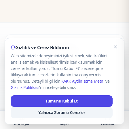
CaseOnn
Gizlilik ve Cerez Bildirimi
Web sitemizde deneyiminizi iyilestirmek, site trafikini
© 2025 CaseOnn. Tüm hakları saklıdır.
analiz etmek ve kisisellestirilmis icerik sunmak icin
cerezler kullaniyoruz. "Tumu Kabul Et" secenegine
tiklayarak tum cerezlerin kullanimina onay vermis
olursunuz. Detayli bilgi icin
KVKK Aydinlatma Metni
ve
Gizlilik Politikasi
'ni inceleyebilirsiniz.
Güvenli ödeme altyapısı
iyzico
tarafından sağlanmaktadır.
Tumunu Kabul Et
iyzico ile Öde
Troy
VISA
Mastercard
AMEX
Yalnizca Zorunlu Cerezler
Ana Sayfa
Sepet
Hesabım