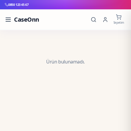
0850 123 45 67
CaseOnn
Sepetim
Ürün bulunamadı.