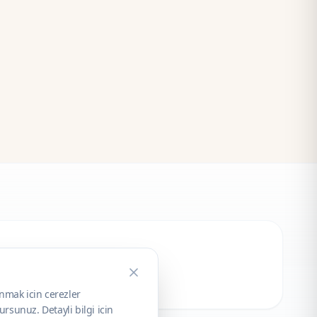
unmak icin cerezler
rsunuz. Detayli bilgi icin