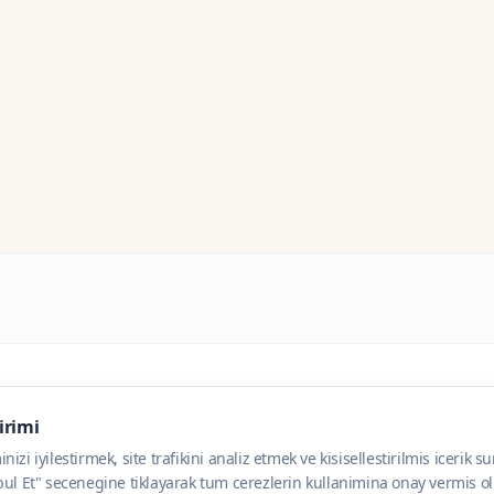
dirimi
zi iyilestirmek, site trafikini analiz etmek ve kisisellestirilmis icerik s
ul Et" secenegine tiklayarak tum cerezlerin kullanimina onay vermis olu