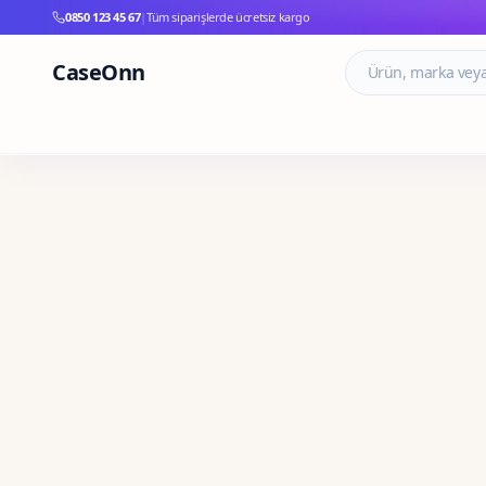
0850 123 45 67
|
Tüm siparişlerde ücretsiz kargo
CaseOnn