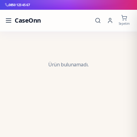
0850 123 45 67
CaseOnn
Sepetim
Ürün bulunamadı.