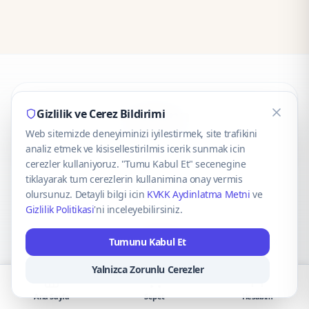
CaseOnn
Gizlilik ve Cerez Bildirimi
Web sitemizde deneyiminizi iyilestirmek, site trafikini
© 2025 CaseOnn. Tüm hakları saklıdır.
analiz etmek ve kisisellestirilmis icerik sunmak icin
cerezler kullaniyoruz. "Tumu Kabul Et" secenegine
tiklayarak tum cerezlerin kullanimina onay vermis
olursunuz. Detayli bilgi icin
KVKK Aydinlatma Metni
ve
Gizlilik Politikasi
'ni inceleyebilirsiniz.
Güvenli ödeme altyapısı
iyzico
tarafından sağlanmaktadır.
Tumunu Kabul Et
iyzico ile Öde
Troy
VISA
Mastercard
AMEX
Yalnizca Zorunlu Cerezler
Ana Sayfa
Sepet
Hesabım