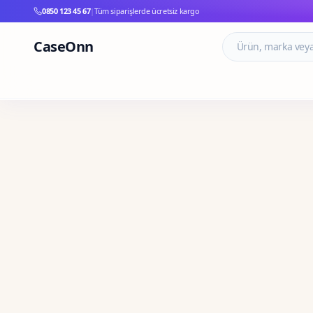
0850 123 45 67
|
Tüm siparişlerde ücretsiz kargo
CaseOnn