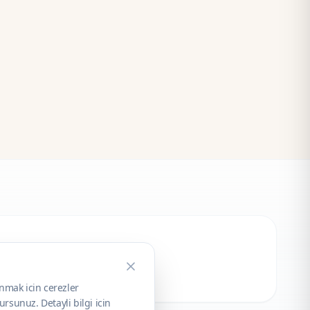
unmak icin cerezler
rsunuz. Detayli bilgi icin