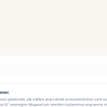
dirimi
zi iyilestirmek, site trafikini analiz etmek ve kisisellestirilmis icerik s
ul Et" secenegine tiklayarak tum cerezlerin kullanimina onay vermis olu