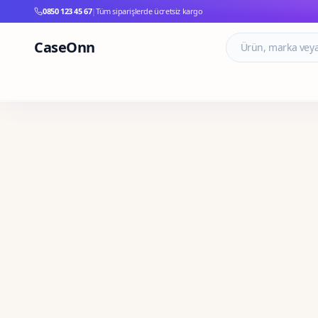
0850 123 45 67
|
Tüm siparişlerde ücretsiz kargo
CaseOnn