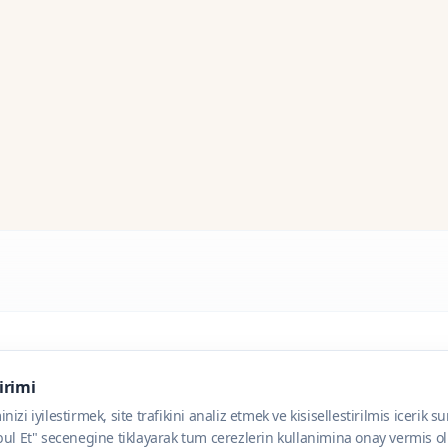
dirimi
zi iyilestirmek, site trafikini analiz etmek ve kisisellestirilmis icerik s
ul Et" secenegine tiklayarak tum cerezlerin kullanimina onay vermis olu