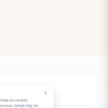
unmak icin cerezler
rsunuz. Detayli bilgi icin