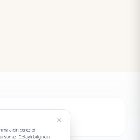
unmak icin cerezler
rsunuz. Detayli bilgi icin