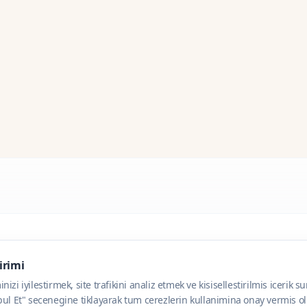
dirimi
zi iyilestirmek, site trafikini analiz etmek ve kisisellestirilmis icerik s
ul Et" secenegine tiklayarak tum cerezlerin kullanimina onay vermis olu