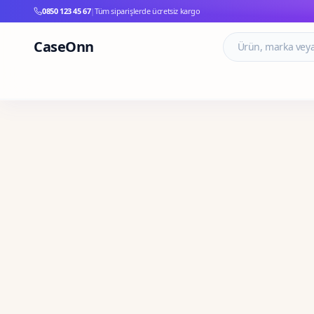
0850 123 45 67
|
Tüm siparişlerde ücretsiz kargo
CaseOnn