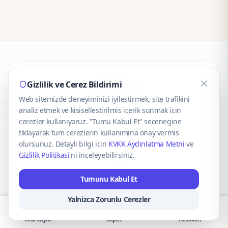
CaseOnn
Gizlilik ve Cerez Bildirimi
Web sitemizde deneyiminizi iyilestirmek, site trafikini
© 2025 CaseOnn. Tüm hakları saklıdır.
analiz etmek ve kisisellestirilmis icerik sunmak icin
cerezler kullaniyoruz. "Tumu Kabul Et" secenegine
tiklayarak tum cerezlerin kullanimina onay vermis
olursunuz. Detayli bilgi icin
KVKK Aydinlatma Metni
ve
Gizlilik Politikasi
'ni inceleyebilirsiniz.
Güvenli ödeme altyapısı
iyzico
tarafından sağlanmaktadır.
Tumunu Kabul Et
iyzico ile Öde
Troy
VISA
Mastercard
AMEX
Yalnizca Zorunlu Cerezler
Ana Sayfa
Sepet
Hesabım